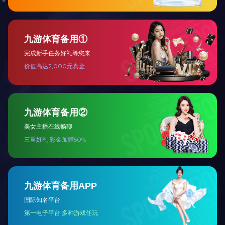
万达广场
2017至
公司经历
升。完成
万达集团
近年来，
了升级与增
业承包贰
的征程，
渤东博公
咨询、设
的解决方