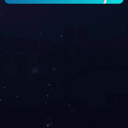
面对体系
念，在行
会，为建
邮
传
电
京